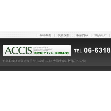
|
会社概要
|
代表挨拶
|
事業内容
|
実績紹介
〒564-0063 大阪府吹田市江坂町1-23-5 大同生命江坂第2ビル2階