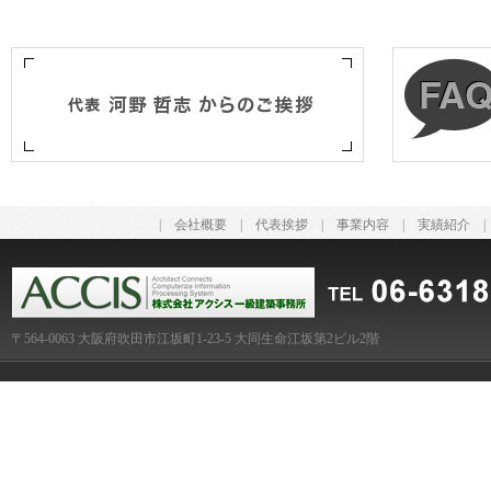
|
会社概要
|
代表挨拶
|
事業内容
|
実績紹介
〒564-0063 大阪府吹田市江坂町1-23-5 大同生命江坂第2ビル2階