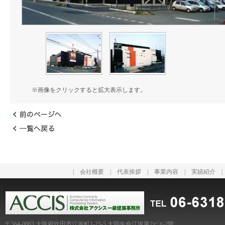
※画像をクリックすると拡大表示します。
|
会社概要
|
代表挨拶
|
事業内容
|
実績紹介
〒564-0063 大阪府吹田市江坂町1-23-5 大同生命江坂第2ビル2階