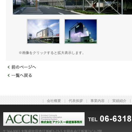
※画像をクリックすると拡大表示します。
|
会社概要
|
代表挨拶
|
事業内容
|
実績紹介
〒564-0063 大阪府吹田市江坂町1-23-5 大同生命江坂第2ビル2階