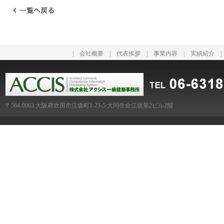
|
会社概要
|
代表挨拶
|
事業内容
|
実績紹介
〒564-0063 大阪府吹田市江坂町1-23-5 大同生命江坂第2ビル2階