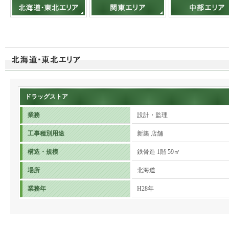
ドラッグストア
業務
設計・監理
工事種別用途
新築 店舗
構造・規模
鉄骨造 1階 59㎡
場所
北海道
業務年
H28年