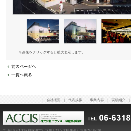
※画像をクリックすると拡大表示します。
|
会社概要
|
代表挨拶
|
事業内容
|
実績紹介
〒564-0063 大阪府吹田市江坂町1-23-5 大同生命江坂第2ビル2階