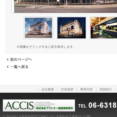
※画像をクリックすると拡大表示します。
|
会社概要
|
代表挨拶
|
事業内容
|
実績紹介
〒564-0063 大阪府吹田市江坂町1-23-5 大同生命江坂第2ビル2階